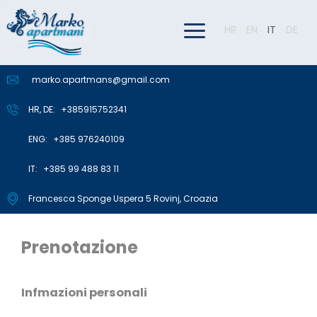
HR
EN
IT
DE
marko.apartmans@gmail.com
HR, DE:
+385915752341
ENG:
+385 976240109
IT:
+385 99 488 83 11
Francesca Sponge Uspera 5 Rovinj, Croazia
Prenotazione
Infmazioni personali